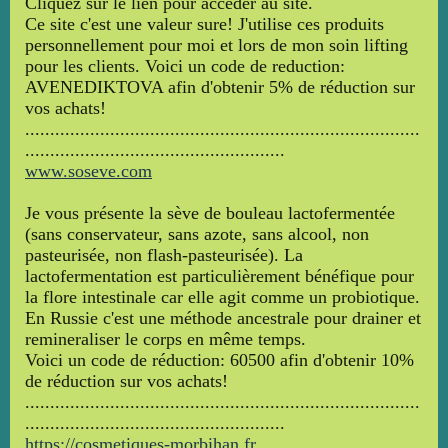
Cliquez sur le lien pour acceder au site.
Ce site c'est une valeur sure! J'utilise ces produits
personnellement pour moi et lors de mon soin lifting
pour les clients. Voici un code de reduction:
AVENEDIKTOVA afin d'obtenir 5% de réduction sur
vos achats!
...............................................................................
....................................................
www.soseve.com
Je vous présente la sève de bouleau lactofermentée
(sans conservateur, sans azote, sans alcool, non
pasteurisée, non flash-pasteurisée). La
lactofermentation est particulièrement bénéfique pour
la flore intestinale car elle agit comme un probiotique.
En Russie c'est une méthode ancestrale pour drainer et
remineraliser le corps en même temps.
Voici un code de réduction: 60500 afin d'obtenir 10%
de réduction sur vos achats!
...............................................................................
....................................................
https://cosmetiques-morbihan.fr