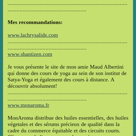
...............................................................................
....................................................
Mes recommandations:
www.lachrysalide.com
...............................................................................
....................................................
www.shantizen.com
Je vous présente le site de mon amie Maud Albertini
qui donne des cours de yoga au sein de son institut de
Satya-Yoga et également des cours à distance. A
découvrir absolument!
...............................................................................
....................................................
www.monaroma.fr
MonAroma distribue des huiles essentielles, des huiles
végetales et des sérums précieux de qualité dans la
cadre du commerce équitable et des circuits courts.